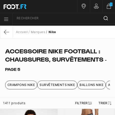
0
Nos magasins
Customer 
RECHERCHER
Menu list icon
Accueil
Marques
Nike
Return
ACCESSOIRE NIKE FOOTBALL :
CHAUSSURES, SURVÊTEMENTS
-
PAGE 5
CRAMPONS NIKE
SURVÊTEMENTS NIKE
BALLONS NIKE
ACC
1411 produits
FILTRER
TRIER