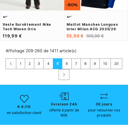
-50%
Veste Survêtement Nike
Maillot Manches Longues
Tech Woven Gris
Inter Milan ACG 2025/26
119,99 €
55,00 €
109,99 €
Affichage 209-260 de 1411 article(s)
Précédent
1
2
3
4
5
6
7
8
9
10
20
Suivant
livraison 24h
30 jours
9.6 /10
offerte à partir de
pour retourner vos
en satisfaction client
80€
produits