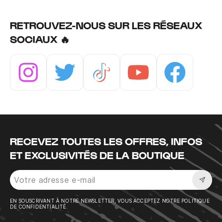
RETROUVEZ-NOUS SUR LES RÉSEAUX
SOCIAUX 🔥
Instagram
Twitter
Tiktok
Youtube
Facebook
RECEVEZ TOUTES LES OFFRES, INFOS
ET EXCLUSIVITÉS DE LA BOUTIQUE
Sousc
EN SOUSCRIVANT À NOTRE NEWSLETTER, VOUS ACCEPTEZ NOTRE POLITIQUE
DE CONFIDENTIALITÉ.