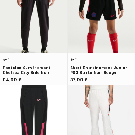
Pantalon Survêtement
Short Entraînement Junior
Chelsea City Side Noir
PSG Strike Noir Rouge
94,99 €
37,99 €