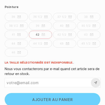
Pointure
36
36 1/2
37 1/2
38
38 1/2
39
40
40 1/2
41
42
42 1/2
43
44
44 1/2
45
45 1/2
46
Quantité
LA TAILLE SÉLECTIONNÉE EST INDISPONIBLE.
Nous vous contacterons par e-mail quand cet article sera de
retour en stock.
AJOUTER AU PANIER